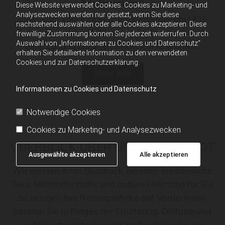
Kinderwunsch
Diese Website verwendet Cookies. Cookies zu Marketing- und
Analysezwecken werden nur gesetzt, wenn Sie diese
Das Team vom Kinderwunschzentrum am LKH
nachstehend auswählen oder alle Cookies akzeptieren. Diese
Feldkirch sucht einfühlsam und kompetent nach
freiwillige Zustimmung können Sie jederzeit widerrufen. Durch
Auswahl von „Informationen zu Cookies und Datenschutz“
einer Lösung bei unerfülltem Kinderwunsch.
erhalten Sie detaillierte Information zu den verwendeten
Cookies und zur Datenschutzerklärung.
Mehr Info
Informationen zu Cookies und Datenschutz
Notwendige Cookies
Cookies zu Marketing- und Analysezwecken
ÜBERBLICK ÜBER UNSER ANGEBOT
Ausgewählte akzeptieren
Alle akzeptieren
Wir messen Ihren Blutdruck, bereiten medizinische
Tees, Mikronährstoffe und andere Heilmittel für Sie
zu, bringen Ihre Reiseapotheke auf Vordermann,
beraten Sie in Fragen der Ernährung, Diätplanung
und Raucherentwöhnung, helfen Ihnen bei der