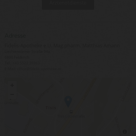
Ärztenotdienste
Adresse
Fidelis-Apotheke e.U. Mag.pharm. Matthias Amann
Liechtensteiner Straße 94a
6800 Feldkirch
Tel.:
+43 5522 39363
E-Mail:
office@fidelis-apotheke.at